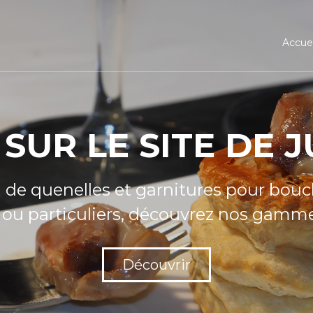
Accuei
LIEN MACK
à la reine appertisées.
produits...