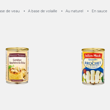
ase de veau
A base de volaille
Au naturel
En sauce