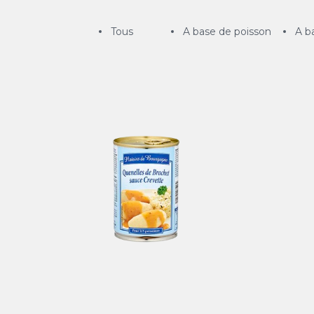
Tout afficher
A base de poisson
A b