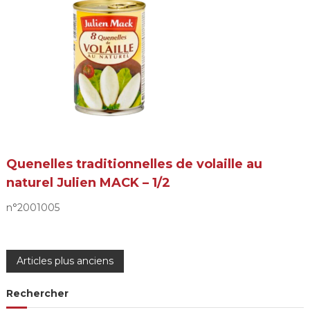
Quenelles traditionnelles de volaille au
naturel Julien MACK – 1/2
n°2001005
N
Articles plus anciens
a
Rechercher