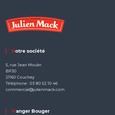
s
a
r
t
Notre société
i
c
5, rue Jean Moulin
BP30
l
21160 Couchey
Téléphone : 03 80 52 10 46
e
commercial@julienmack.com
s
Manger Bouger