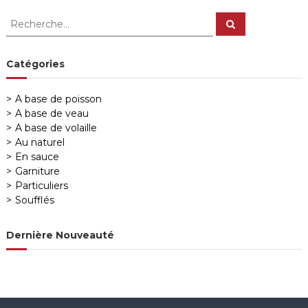
v
R
R
e
e
c
i
c
h
e
h
Catégories
r
g
e
c
h
r
e
A base de poisson
a
r
c
A base de veau
h
A base de volaille
e
t
Au naturel
r
En sauce
:
i
Garniture
Particuliers
o
Soufflés
n
Dernière Nouveauté
d
e