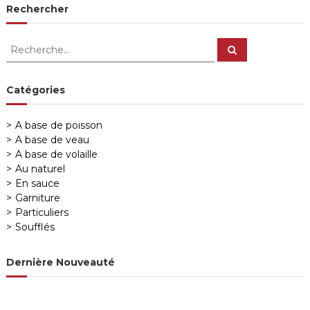
Rechercher
R
R
e
e
c
c
h
e
h
Catégories
r
e
c
h
r
e
A base de poisson
r
c
A base de veau
h
A base de volaille
e
Au naturel
r
En sauce
:
Garniture
Particuliers
Soufflés
Dernière Nouveauté